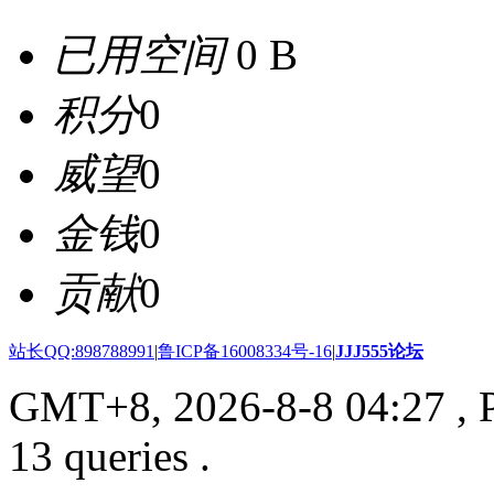
已用空间
0 B
积分
0
威望
0
金钱
0
贡献
0
站长QQ:898788991
|
鲁ICP备16008334号-16
|
JJJ555论坛
GMT+8, 2026-8-8 04:27
, 
13 queries .