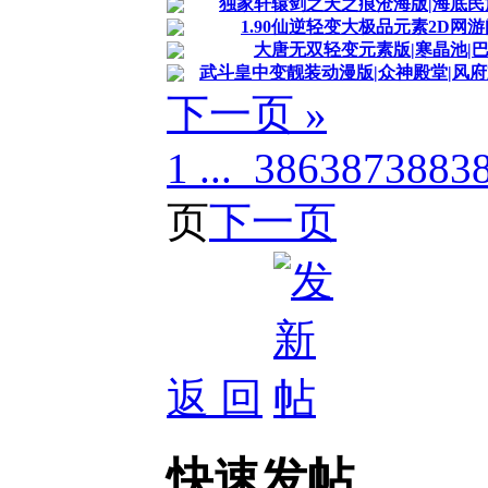
独家轩辕剑之天之痕沧海版|海底民族
1.90仙逆轻变大极品元素2D网游
大唐无双轻变元素版|寒晶池|巴
武斗皇中变靓装动漫版|众神殿堂|风府宝
下一页 »
1 ...
386
387
388
3
页
下一页
返 回
快速发帖