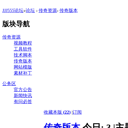
JJJ555论坛
»
论坛
›
传奇资源
›
传奇版本
版块导航
传奇资源
视频教程
工具软件
技术脚本
传奇版本
网站模版
素材补丁
公务区
官方公告
新闻快讯
有问必答
收藏本版
(
22
)
|
订阅
传奇版本
今日:
3
|
主