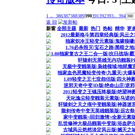
1 ...
386
387
388
389
390
391
392
393
... 394
返 回
新窗
全部主题
最新
热门
热帖
精华
更
2012最新格斗第四章经典版|风云之
独家炽冷王轻变元素版|鬼啸狼嚎|
1.76必杀毁灭|宝石之路|黑暗之地
1.80独家复古之王二合一版|抗日战场|霸
轩辕剑无英雄无内功靓装PK
无极中变靓装版|枭雄领域|地狱魔宫
独家血色恶魔轻变传奇|九重天|大爆菊
1.89轻变之王七世怨侣版|四大神殿
逆邪天奇中变3D版|绝命山庄|逆邪|
2012轻变之王镇压终极版|绝望神殿
天叱逸尘轻变靓装元素版|马诺的终
轩辕剑之天之痕中变靓装版|神器迷宫|
龍剑传奇中变无英雄靓装版|远古祭坛
家中变靓装≮回归激情≯全新元素版|
乱世修神大极品靓装中变版|浴血萨尔浒
古域风云悠然淡定风云版|撼天之城|