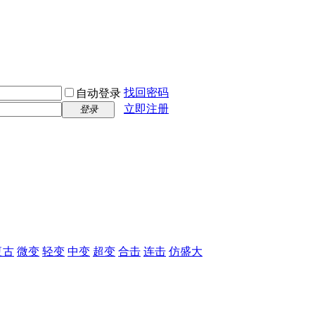
找回密码
自动登录
立即注册
登录
复古
微变
轻变
中变
超变
合击
连击
仿盛大