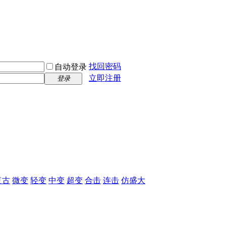
找回密码
自动登录
立即注册
登录
复古
微变
轻变
中变
超变
合击
连击
仿盛大