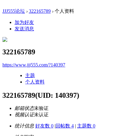
JJJ555论坛
›
322165789
›
个人资料
加为好友
发送消息
322165789
https://www.jjj555.com/?140397
主题
个人资料
322165789
(UID: 140397)
邮箱状态
未验证
视频认证
未认证
统计信息
好友数 0
|
回帖数 4
|
主题数 0