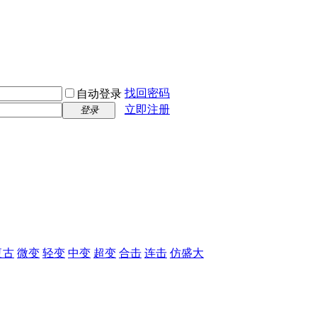
找回密码
自动登录
立即注册
登录
复古
微变
轻变
中变
超变
合击
连击
仿盛大