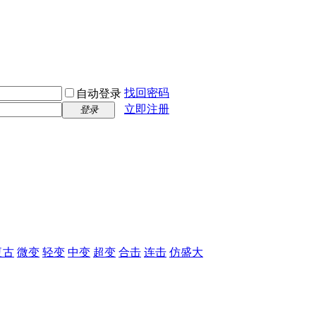
找回密码
自动登录
立即注册
登录
复古
微变
轻变
中变
超变
合击
连击
仿盛大