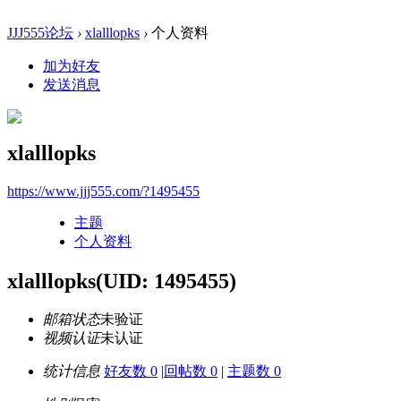
JJJ555论坛
›
xlalllopks
›
个人资料
加为好友
发送消息
xlalllopks
https://www.jjj555.com/?1495455
主题
个人资料
xlalllopks
(UID: 1495455)
邮箱状态
未验证
视频认证
未认证
统计信息
好友数 0
|
回帖数 0
|
主题数 0