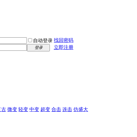
找回密码
自动登录
立即注册
登录
复古
微变
轻变
中变
超变
合击
连击
仿盛大