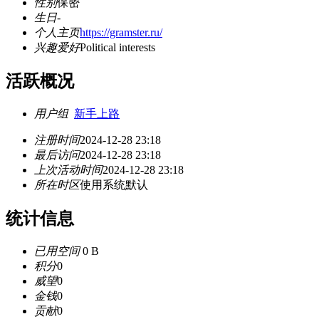
性别
保密
生日
-
个人主页
https://gramster.ru/
兴趣爱好
Political interests
活跃概况
用户组
新手上路
注册时间
2024-12-28 23:18
最后访问
2024-12-28 23:18
上次活动时间
2024-12-28 23:18
所在时区
使用系统默认
统计信息
已用空间
0 B
积分
0
威望
0
金钱
0
贡献
0