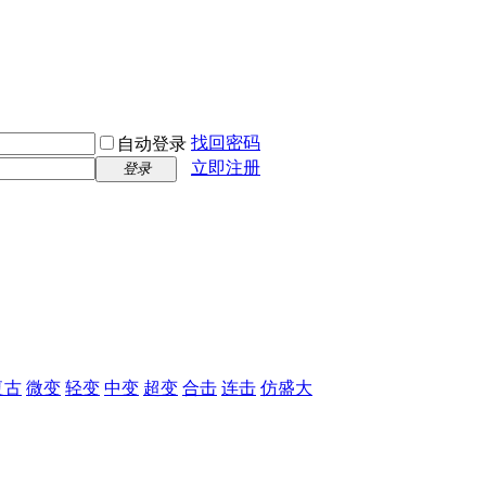
找回密码
自动登录
立即注册
登录
复古
微变
轻变
中变
超变
合击
连击
仿盛大