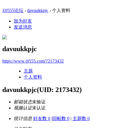
JJJ555论坛
›
davuukkpjc
›
个人资料
加为好友
发送消息
davuukkpjc
https://www.jjj555.com/?2173432
主题
个人资料
davuukkpjc
(UID: 2173432)
邮箱状态
未验证
视频认证
未认证
统计信息
好友数 0
|
回帖数 0
|
主题数 0