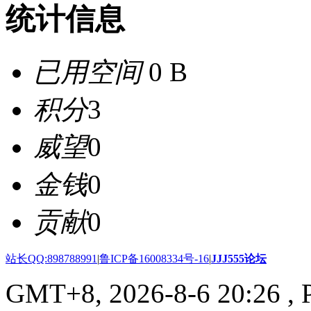
统计信息
已用空间
0 B
积分
3
威望
0
金钱
0
贡献
0
站长QQ:898788991
|
鲁ICP备16008334号-16
|
JJJ555论坛
GMT+8, 2026-8-6 20:26
, 