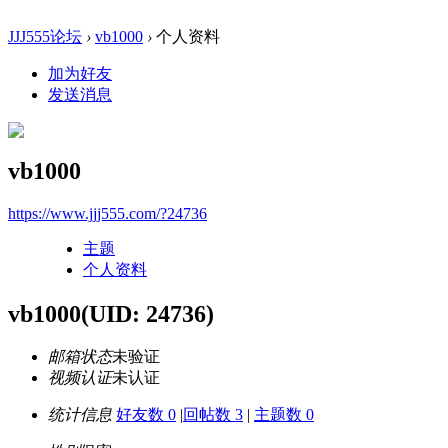
JJJ555论坛
›
vb1000
›
个人资料
加为好友
发送消息
vb1000
https://www.jjj555.com/?24736
主题
个人资料
vb1000
(UID: 24736)
邮箱状态
未验证
视频认证
未认证
统计信息
好友数 0
|
回帖数 3
|
主题数 0