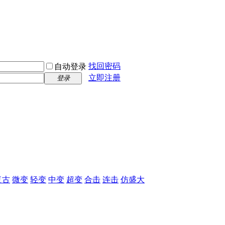
找回密码
自动登录
立即注册
登录
复古
微变
轻变
中变
超变
合击
连击
仿盛大