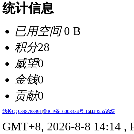
统计信息
已用空间
0 B
积分
28
威望
0
金钱
0
贡献
0
站长QQ:898788991
|
鲁ICP备16008334号-16
|
JJJ555论坛
GMT+8, 2026-8-8 14:14
, 