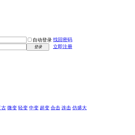
找回密码
自动登录
立即注册
登录
复古
微变
轻变
中变
超变
合击
连击
仿盛大