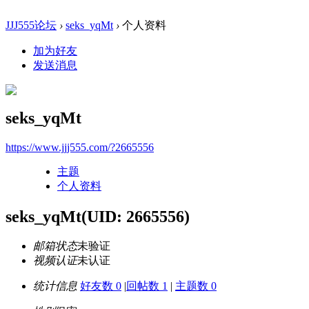
JJJ555论坛
›
seks_yqMt
›
个人资料
加为好友
发送消息
seks_yqMt
https://www.jjj555.com/?2665556
主题
个人资料
seks_yqMt
(UID: 2665556)
邮箱状态
未验证
视频认证
未认证
统计信息
好友数 0
|
回帖数 1
|
主题数 0