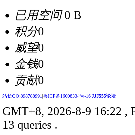
已用空间
0 B
积分
0
威望
0
金钱
0
贡献
0
站长QQ:898788991
|
鲁ICP备16008334号-16
|
JJJ555论坛
GMT+8, 2026-8-9 16:22
, 
13 queries .