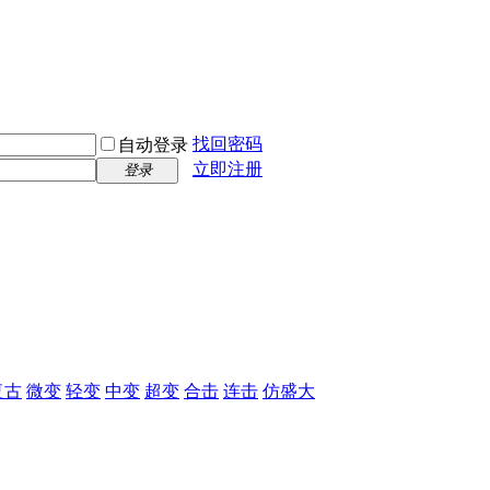
找回密码
自动登录
立即注册
登录
复古
微变
轻变
中变
超变
合击
连击
仿盛大