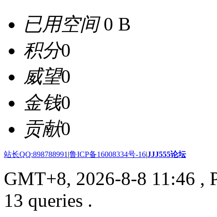
已用空间
0 B
积分
0
威望
0
金钱
0
贡献
0
站长QQ:898788991
|
鲁ICP备16008334号-16
|
JJJ555论坛
GMT+8, 2026-8-8 11:46
, 
13 queries .