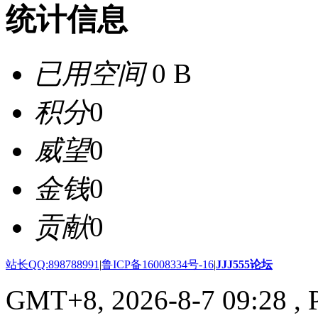
统计信息
已用空间
0 B
积分
0
威望
0
金钱
0
贡献
0
站长QQ:898788991
|
鲁ICP备16008334号-16
|
JJJ555论坛
GMT+8, 2026-8-7 09:28
, 