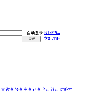
找回密码
自动登录
立即注册
登录
复古
微变
轻变
中变
超变
合击
连击
仿盛大