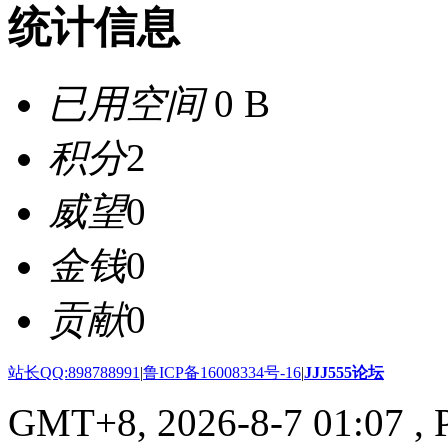
统计信息
已用空间
0 B
积分
2
威望
0
金钱
0
贡献
0
站长QQ:898788991
|
鲁ICP备16008334号-16
|
JJJ555论坛
GMT+8, 2026-8-7 01:07
, 