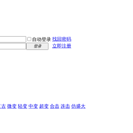
找回密码
自动登录
立即注册
登录
复古
微变
轻变
中变
超变
合击
连击
仿盛大