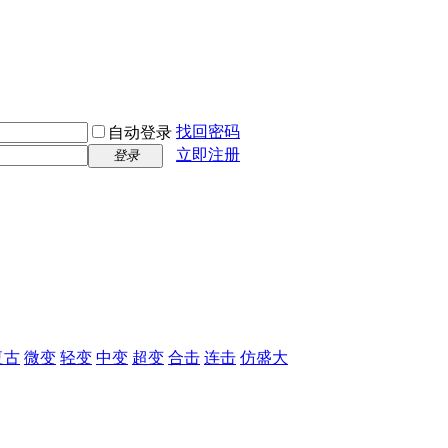
找回密码
自动登录
立即注册
登录
复古
微变
轻变
中变
超变
合击
连击
仿盛大