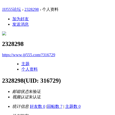
JJJ555论坛
›
2328298
›
个人资料
加为好友
发送消息
2328298
https://www.jjj555.com/?316729
主题
个人资料
2328298
(UID: 316729)
邮箱状态
未验证
视频认证
未认证
统计信息
好友数 0
|
回帖数 7
|
主题数 0