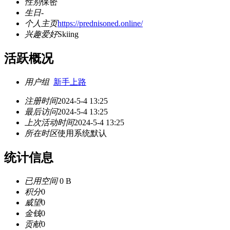
性别
保密
生日
-
个人主页
https://prednisoned.online/
兴趣爱好
Skiing
活跃概况
用户组
新手上路
注册时间
2024-5-4 13:25
最后访问
2024-5-4 13:25
上次活动时间
2024-5-4 13:25
所在时区
使用系统默认
统计信息
已用空间
0 B
积分
0
威望
0
金钱
0
贡献
0