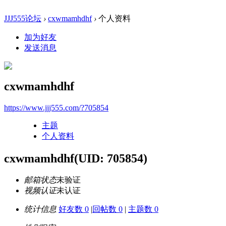
JJJ555论坛
›
cxwmamhdhf
›
个人资料
加为好友
发送消息
cxwmamhdhf
https://www.jjj555.com/?705854
主题
个人资料
cxwmamhdhf
(UID: 705854)
邮箱状态
未验证
视频认证
未认证
统计信息
好友数 0
|
回帖数 0
|
主题数 0