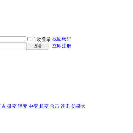
找回密码
自动登录
立即注册
登录
复古
微变
轻变
中变
超变
合击
连击
仿盛大