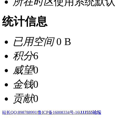
所在时区
使用系统默认
统计信息
已用空间
0 B
积分
6
威望
0
金钱
0
贡献
0
站长QQ:898788991
|
鲁ICP备16008334号-16
|
JJJ555论坛