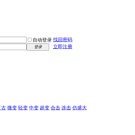
找回密码
自动登录
立即注册
登录
复古
微变
轻变
中变
超变
合击
连击
仿盛大