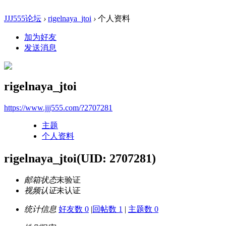
JJJ555论坛
›
rigelnaya_jtoi
›
个人资料
加为好友
发送消息
rigelnaya_jtoi
https://www.jjj555.com/?2707281
主题
个人资料
rigelnaya_jtoi
(UID: 2707281)
邮箱状态
未验证
视频认证
未认证
统计信息
好友数 0
|
回帖数 1
|
主题数 0