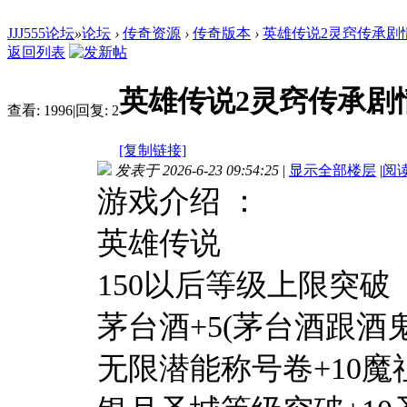
JJJ555论坛
»
论坛
›
传奇资源
›
传奇版本
›
英雄传说2灵窍传承剧
返回列表
英雄传说2灵窍传承剧
查看:
1996
|
回复:
2
[复制链接]
发表于 2026-6-23 09:54:25
|
显示全部楼层
|
阅
游戏介绍 ：
英雄传说
150以后等级上限突破
茅台酒+5(茅台酒跟酒
无限潜能称号卷+10魔