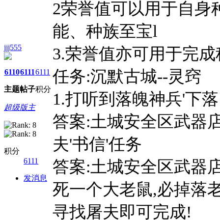
2荣誉值可以用于自身
能、种族至宝l
jjj555
3.荣誉值亦可用于完成
任务:沉默古城--灵窍
6110
6111
6111
主题
帖子
积分
1.打听到落魄神兵'下落
超级版主
答案:土城安全区武器
夫'书信'任务
积分
6111
答案:土城安全区武器
发消息
死一个大老鼠,必掉落老
寻找屠夫即可完成!