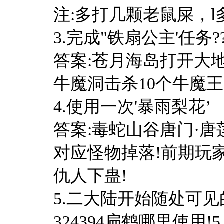
注:多打几颗老鼠屎，l
3.完成"铁扇公主'任务?
答案:苍月海岛打开大
牛魔洞击杀10个牛魔
4.使用一次'暴雨梨花’
答案:毒蛇山谷唐门·
对应怪物掉落!前期玩
仇人下蛊!
5.二大陆开始随处可
324394扁鹤哪里使用