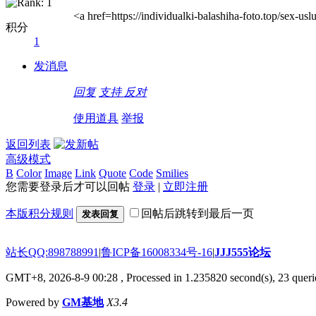
<a href=https://individualki-balashiha-foto.top/sex
积分
1
发消息
回复
支持
反对
使用道具
举报
返回列表
高级模式
B
Color
Image
Link
Quote
Code
Smilies
您需要登录后才可以回帖
登录
|
立即注册
本版积分规则
回帖后跳转到最后一页
发表回复
站长QQ:898788991
|
鲁ICP备16008334号-16
|
JJJ555论坛
GMT+8, 2026-8-9 00:28
, Processed in 1.235820 second(s), 23 querie
Powered by
GM基地
X3.4