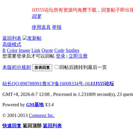
JJJ555论坛所有资源均免费下载，回复帖子即出现下
回复
使用道具
举报
返回列表
高级模式
B
Color
Image
Link
Quote
Code
Smilies
您需要登录后才可以回帖
登录
|
立即注册
本版积分规则
回帖后跳转到最后一页
发表回复
站长QQ:898788991
|
鲁ICP备16008334号-16
|
JJJ555论坛
GMT+8, 2026-8-7 12:08
, Processed in 1.231809 second(s), 23 querie
Powered by
GM基地
X3.4
© 2001-2013
Comsenz Inc.
快速回复
返回顶部
返回列表