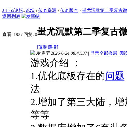
JJJ555论坛
»
论坛
›
传奇资源
›
传奇版本
›
蚩尤沉默第二季复古微
返回列表
蚩尤沉默第二季复古微
查看:
1927
|
回复:
0
[复制链接]
发表于 2026-6-24 08:41:37
|
显示全部楼层
|
阅
游戏介绍 ：
1.优化底板存在的
问题
法
2.增加了第三大陆，
等等