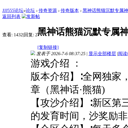
JJJ555论坛
»
论坛
›
传奇资源
›
传奇版本
›
黑神话熊猫沉默专属神
返回列表
黑神话熊猫沉默专属神
查看:
1432
|
回复:
2
[复制链接]
发表于 2026-7-6 08:37:25
|
显示全部楼层
|
阅读
游戏介绍 ：
版本介绍】∶全网独家
章（黑神话·熊猫)
【攻沙介绍】∶新区第
的发育时间，沙奖励非