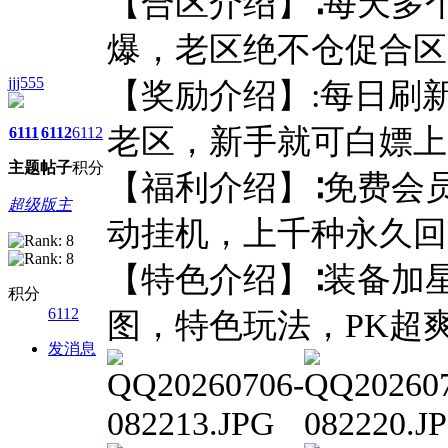
【合区介绍】∶每天多
爆，老区绝不仓促合区
jjj555
【奖励介绍】:每日刷
老区，新手就可白嫖上
6111
6112
6112
主题
帖子
积分
【福利介绍】∶免费会
超级版主
动挂机，上千种永久回
【特色介绍】∶装备加星
积分
6112
图，特色玩法，PK超
发消息