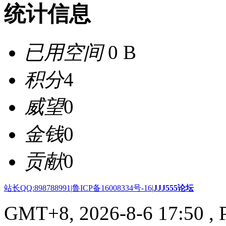
统计信息
已用空间
0 B
积分
4
威望
0
金钱
0
贡献
0
站长QQ:898788991
|
鲁ICP备16008334号-16
|
JJJ555论坛
GMT+8, 2026-8-6 17:50
, 