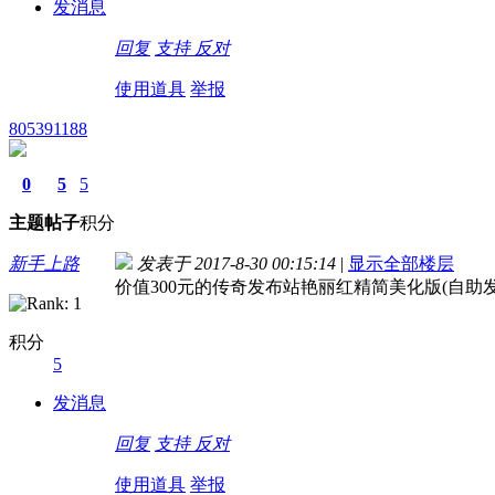
发消息
回复
支持
反对
使用道具
举报
805391188
0
5
5
主题
帖子
积分
新手上路
发表于 2017-8-30 00:15:14
|
显示全部楼层
价值300元的传奇发布站艳丽红精简美化版(自助发
积分
5
发消息
回复
支持
反对
使用道具
举报