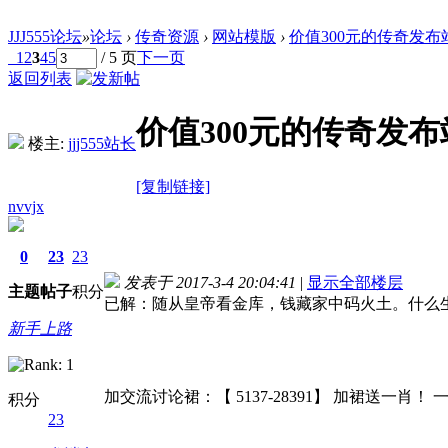
JJJ555论坛
»
论坛
›
传奇资源
›
网站模版
›
价值300元的传奇发布站
1
2
3
4
5
/ 5 页
下一页
返回列表
价值300元的传奇发布
楼主:
jjj555站长
[复制链接]
nvvjx
0
23
23
发表于 2017-3-4 20:04:41
|
显示全部楼层
主题
帖子
积分
已解：随从皇帝看金库，钱藏家中码火土。什么
新手上路
加交流讨论裙：【 5137-28391】 加裙送一肖！ 
积分
23