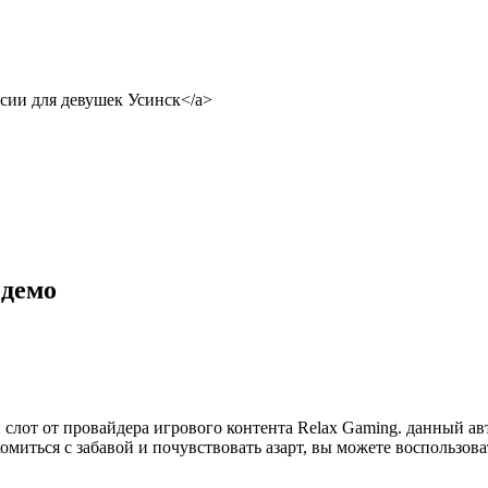
кансии для девушек Усинск</a>
 демо
слот от провайдера игрового контента Relax Gaming. данный а
омиться с забавой и почувствовать азарт, вы можете воспользо