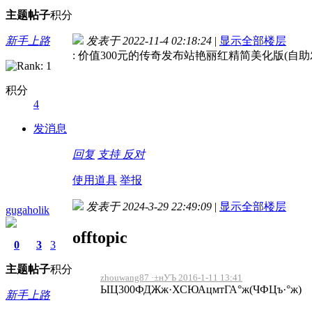
主题
帖子
积分
新手上路
发表于 2022-11-4 02:18:24
|
显示全部楼层
: 价值300元的传奇发布站艳丽红精简美化版(自助
积分
4
发消息
回复
支持
反对
使用道具
举报
发表于 2024-3-29 22:49:09
|
显示全部楼层
gugaholik
offtopic
0
3
3
主题
帖子
积分
zhouwang87 ·±нУЪ 2016-1-11 13:41
ЫЦ300ФДЖж·ХСЮАцмтГА°ж(ЧФЦъ·°ж)
新手上路