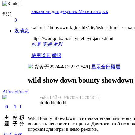
вакансии для девушек Магнитогорск
积分
3
<a href="https://workgirls.biz/city/usinsk.html">ва
发消息
https://workgirls.biz/city/nefteyugansk.html
回复
支持
反对
使用道具
举报
发表于 2024-4-12 22:19:48
|
显示全部楼层
wild show down bounty showdown
AlfredoFrace
мкЙкШйЙ ·±нУЪ 2016-10-20 19:50
ddddddddddd
0
1
1
主
帖
积
Wild Bounty Showdown - это захватывающий новый 
выиграть невероятные призы. Для того чтоб познак
题
子
分
игрокам для игры в демо-режиме.
新手上路