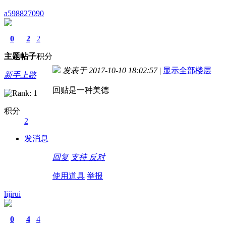
a598827090
0
2
2
主题
帖子
积分
发表于 2017-10-10 18:02:57
|
显示全部楼层
新手上路
回贴是一种美德
积分
2
发消息
回复
支持
反对
使用道具
举报
lijirui
0
4
4