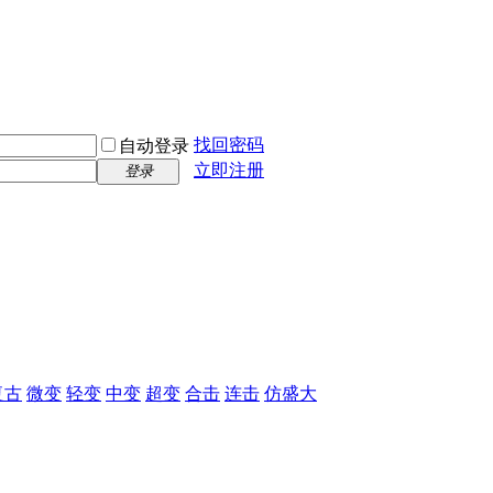
找回密码
自动登录
立即注册
登录
复古
微变
轻变
中变
超变
合击
连击
仿盛大