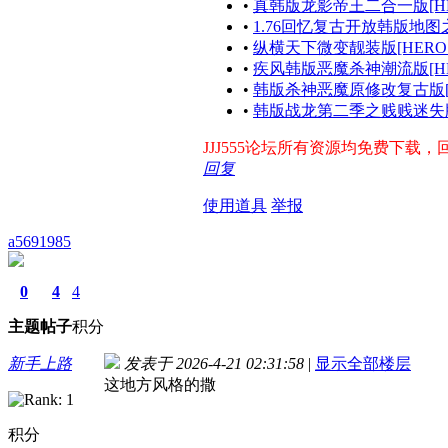
•
真韩版龙影帝王二合一版[HE
•
1.76回忆复古开放韩版地图
•
纵横天下微变靓装版[HERO
•
疾风韩版恶魔杀神潮流版[HE
•
韩版杀神恶魔原修改复古版[
•
韩版战龙第二季之贱贱迷失版
JJJ555论坛所有资源均免费下载，回
回复
使用道具
举报
a5691985
0
4
4
主题
帖子
积分
新手上路
发表于 2026-4-21 02:31:58
|
显示全部楼层
这地方风格的撒
积分