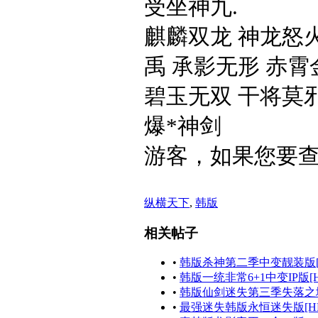
受坐神九.
麒麟双龙 神龙怒火
禹 承影无形 赤霄
碧玉无双 干将莫邪
爆*神剑
游客，如果您要
纵横天下
,
韩版
相关帖子
•
韩版杀神第二季中变靓装版[
•
韩版一统非常6+1中变IP版[
•
韩版仙剑迷失第三季失落之城
•
最强迷失韩版永恒迷失版[HE