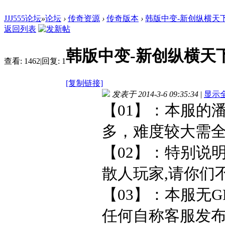
JJJ555论坛
»
论坛
›
传奇资源
›
传奇版本
›
韩版中变-新创纵横天下
返回列表
韩版中变-新创纵横天下
查看:
1462
|
回复:
1
[复制链接]
发表于 2014-3-6 09:35:34
|
显示
【01】：本服的
多，难度较大需全
【02】：特别说
散人玩家,请你们
【03】：本服无
任何自称客服发布