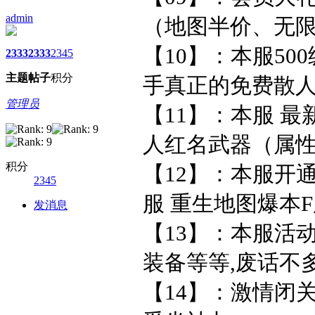
admin
（地图半价、无
【10】：本服50
2333
2333
2345
主题
帖子
积分
手真正的免费散人
管理员
【11】：本服 
人红名武器（属性
积分
【12】：本服开
2345
服 重生地图爆本
发消息
【13】：本服活动
装备等等,废话不
【14】：激情闭关