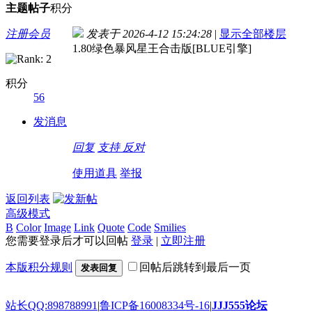
主题
帖子
积分
注册会员
发表于 2026-4-12 15:24:28
|
显示全部楼层
1.80绿色暴风星王合击版[BLUE引擎]
积分
56
发消息
回复
支持
反对
使用道具
举报
返回列表
高级模式
B
Color
Image
Link
Quote
Code
Smilies
您需要登录后才可以回帖
登录
|
立即注册
本版积分规则
回帖后跳转到最后一页
发表回复
站长QQ:898788991
|
鲁ICP备16008334号-16
|
JJJ555论坛