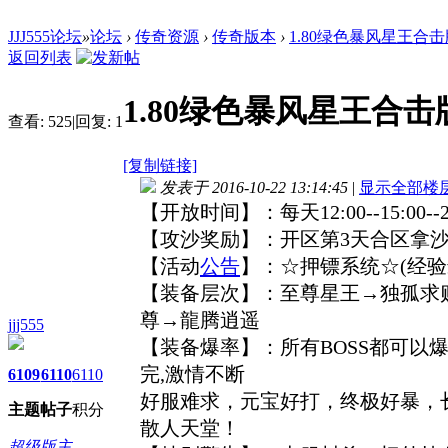
JJJ555论坛
»
论坛
›
传奇资源
›
传奇版本
›
1.80绿色暴风星王合击
返回列表
1.80绿色暴风星王合击版
查看:
525
|
回复:
1
[复制链接]
发表于 2016-10-22 13:14:45
|
显示全部楼
【开放时间】：每天12:00--15:00--
【攻沙奖励】：开区第3天合区拿沙
【活动
公告
】：☆押镖系统☆(经验
【装备层次】：至尊星王→独孤求
尊→龍腾逍遥
jjj555
【装备爆率】：所有BOSS都可以爆
完,激情不断
6109
6110
6110
好服难求，元宝好打，终极好暴，
主题
帖子
积分
散人天堂！
超级版主