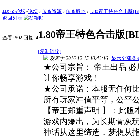
JJJ555论坛
»
论坛
›
传奇资源
›
传奇版本
›
1.80帝王特色合击版[B
返回列表
1.80帝王特色合击版[B
查看:
592
|
回复:
4
[复制链接]
发表于 2016-12-15 10:43:16
|
显示全部楼
★公司宗旨： 帝王出品 必
让你畅享游戏！
★公司承诺：本服无任何
所有玩家冲值平等，公平
【帝王郑重声明 】：此版本
游戏内爆出，为长期骨灰
神话从这里缔造，梦想从