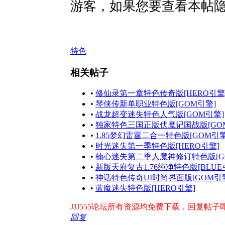
游客，如果您要查看本帖
特色
相关帖子
•
修仙录第一章特色传奇版[HERO引擎
•
琴侠传新单职业特色版[GOM引擎]
•
战龙超变迷失特色人气版[GOM引擎]
•
独家特色三国正版伏魔记国战版[GO
•
1.85梦幻雷霆二合一特色版[GOM引擎
•
时光迷失第一季特色版[HERO引擎]
•
楠心迷失第二季人魔神修订特色版[G
•
新版天府复古1.76纯净特色版[BLUE
•
神话特色传奇UI时尚界面版[GOM引
•
蓝魔迷失特色版[HERO引擎]
JJJ555论坛所有资源均免费下载，回复帖子即出
回复