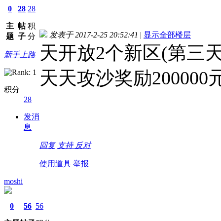
0
28
28
主
帖
积
发表于 2017-2-25 20:52:41
|
显示全部楼层
题
子
分
天开放2个新区(第三天
新手上路
天天攻沙奖励200000
积分
28
发消
息
回复
支持
反对
使用道具
举报
moshi
0
56
56