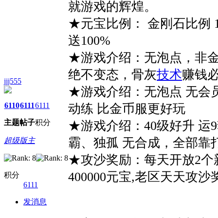
就游戏的辉煌。
★元宝比例： 金刚石比例 1
送100%
★游戏介绍：无泡点，非
绝不变态，骨灰
技术
赚钱
jjj555
★游戏介绍：无泡点 无会员
6110
6111
6111
动练 比金币服更好玩
主题
帖子
积分
★游戏介绍：40级好升 运
霸、独孤 无合成，全部靠
超级版主
★攻沙奖励：每天开放2个
400000元宝,老区天天攻沙奖
积分
6111
发消息