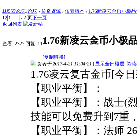
JJJ555论坛
»
论坛
›
传奇资源
›
传奇版本
›
1.76新凌云金币小极品
1
2
/ 2 页
下一页
返回列表
1.76新凌云金币小极
查看:
2327
|
回复:
11
[复制链接]
发表于 2017-4-21 11:04:21
|
显示全部楼层
|
阅读
1.76凌云复古金币[今日
【职业平衡】：
【职业平衡】：战士(烈火
技能可以免费升到7重，
【职业平衡】：法师 2