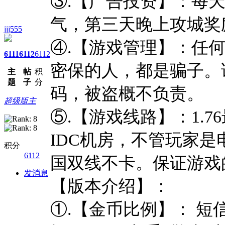
③.【广告投资】：每
气，第三天晚上攻城奖
jjj555
④.【游戏管理】：任
6111
6112
6112
密保的人，都是骗子。
主
帖
积
题
子
分
码，被盗概不负责。
超级版主
⑤.【游戏线路】：1.
IDC机房，不管玩家
积分
6112
国双线不卡。保证游戏
发消息
【版本介绍】：
①.【金币比例】： 短信