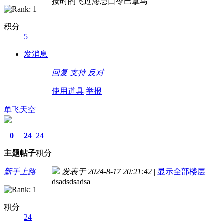
按时的飞过海急口令巴拿马
积分
5
发消息
回复
支持
反对
使用道具
举报
单飞天空
0
24
24
主题
帖子
积分
新手上路
发表于 2024-8-17 20:21:42
|
显示全部楼层
dsadsdsadsa
积分
24