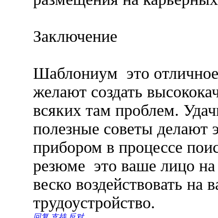
Заключение
Шаблониум это отличное 
желают создать высокока
всяких там проблем. Уда
полезные советы делают 
прибором в процессе поис
резюме это ваше лицо на 
веско воздействовать на 
трудоустройство.
回复
支持
反对