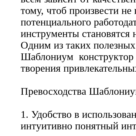
тому, чтоб произвести не
потенциального работодат
инструменты становятся
Одним из таких полезных
Шаблониум конструктор 
творения привлекательны
Превосходства Шаблони
1. Удобство в использов
интуитивно понятный инт