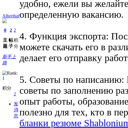
удобно, ежели вы желайте
определенную вакансию.
Alberthaf
0
2
2
4. Функция экспорта: Пос
主
帖
积
можете скачать его в раз
题
子
分
делает его отправку рабо
新手上
路
5. Советы по написанию:
советы по заполнению раз
积分
2
опыт работы, образовани
发
полезно для тех, кто в п
消
息
бланки резюме Shabloniu