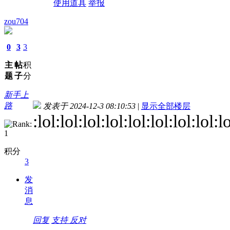
使用道具
举报
zou704
0
3
3
主
帖
积
题
子
分
新手上
路
发表于 2024-12-3 08:10:53
|
显示全部楼层
:lol:lol:lol:lol:lol:lol:lol:lol:l
积分
3
发
消
息
回复
支持
反对