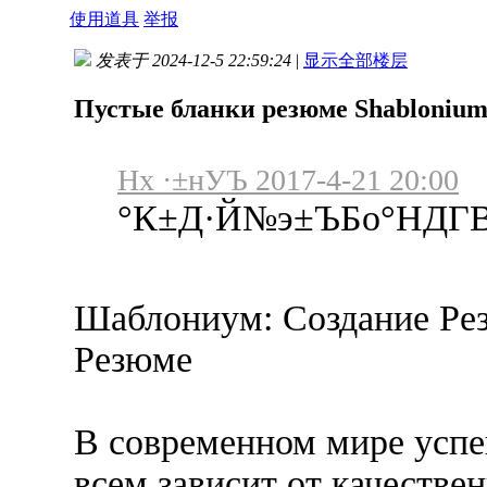
使用道具
举报
发表于 2024-12-5 22:59:24
|
显示全部楼层
Пустые бланки резюме Shabloniu
Нх ·±нУЪ 2017-4-21 20:00
°К±Д·Й№э±ЪБо°НДГ
Шаблониум: Создание Ре
Резюме
В современном мире успе
всем зависит от качестве