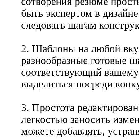
сотворения резюме прост
быть экспертом в дизайне
следовать шагам конструк
2. Шаблоны на любой вку
разнообразные готовые ш
соответствующий вашему 
выделиться посреди конк
3. Простота редактирова
легкостью заносить изме
можете добавлять, устран