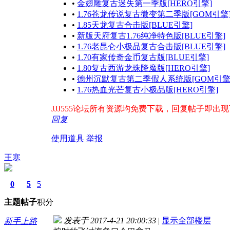
•
金翅雕复古迷失第一季版[HERO引擎]
•
1.76苍龙传说复古微变第二季版[GOM引擎
•
1.85天龙复古合击版[BLUE引擎]
•
新版天府复古1.76纯净特色版[BLUE引擎]
•
1.76老昆仑小极品复古合击版[BLUE引擎]
•
1.70有家传奇金币复古版[BLUE引擎]
•
1.80复古西游龙珠降魔版[HERO引擎]
•
德州沉默复古第二季假人系统版[GOM引擎
•
1.76热血光芒复古小极品版[HERO引擎]
JJJ555论坛所有资源均免费下载，回复帖子即出现下载
回复
使用道具
举报
王寒
0
5
5
主题
帖子
积分
发表于 2017-4-21 20:00:33
|
显示全部楼层
新手上路