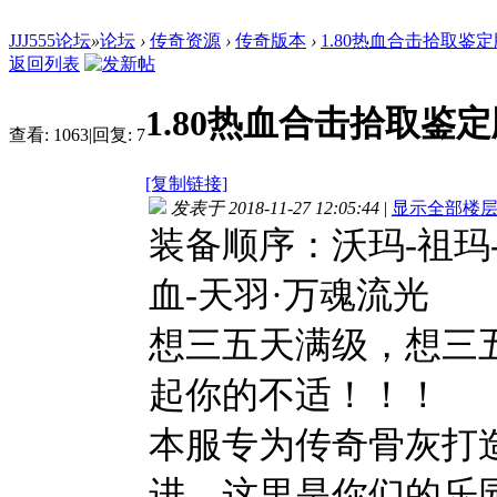
JJJ555论坛
»
论坛
›
传奇资源
›
传奇版本
›
1.80热血合击拾取鉴定
返回列表
1.80热血合击拾取鉴定
查看:
1063
|
回复:
7
[复制链接]
发表于 2018-11-27 12:05:44
|
显示全部楼
装备顺序：沃玛-祖玛-
血-天羽·万魂流光
想三五天满级，想三
起你的不适！！！
本服专为传奇骨灰打
进，这里是你们的乐