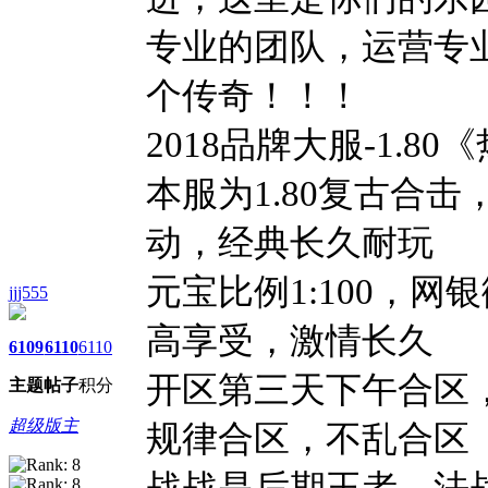
专业的团队，运营专
个传奇！！！
2018品牌大服-1.8
本服为1.80复古合
动，经典长久耐玩
元宝比例1:100，网
jjj555
高享受，激情长久
6109
6110
6110
开区第三天下午合区，
主题
帖子
积分
超级版主
规律合区，不乱合区
战战是后期王者，法