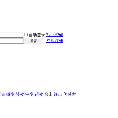
找回密码
自动登录
立即注册
登录
复古
微变
轻变
中变
超变
合击
连击
仿盛大