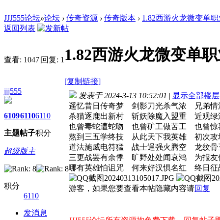
JJJ555论坛
»
论坛
›
传奇资源
›
传奇版本
›
1.82西游火龙微变单职
返回列表
1.82西游火龙微变单职
查看:
1047
|
回复:
1
[复制链接]
jjj555
发表于 2024-3-13 10:52:01
|
显示全部楼层
遥忆昔日传奇梦 剑影刀光杀气浓 兄弟情
6109
6110
6110
杀猫逐鹿出新村 斩妖除魔入盟重 近观绿
也曾毒蛇遭蛇吻 也曾矿工做苦工 也曾惊
主题
帖子
积分
熬到三五学终技 从此天下我英雄 初次攻
道法施威电符猛 战士逞强火腾空 龙纹骨
超级版主
三更战罢有余悸 旷野处处闻哀鸿 为报友
哪有英雄怕诅咒 何来好汉惧名红 终日征
积分
游客，如果您要查看本帖隐藏内容请
回复
6110
发消息