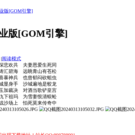
业版[GOM引擎]
业版[GOM引擎]
|
阅读模式
深悲欢共 夫妻恩爱生死同
涛汇碧海 远眺青山有苍松
喜暴神兵 也曾郁闷砍蛆虫
城显身手 沙城遍地是蛟龙
玉加裁决 对酒当歌铲皇宫
仇下祖玛 为雪妻恨清蜈蚣
战沙场上 怕死莫来传奇中