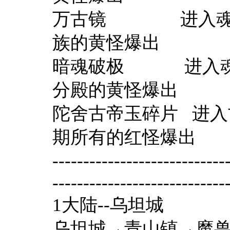
万古镜 进入魂族
族的黄怪爆出
暗魂破极 进入魂族
分殿的黄怪爆出
陀舍古帝玉碎片 进入
期所有的红怪爆出
-------------------------
----------------------------
1大陆--乌坦城
乌坦城→青山镇→魔