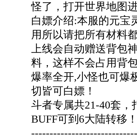
怪了，打开世界地图
白嫖介绍:本服的元宝
用所以请把所有材料
上线会自动赠送背包
料，这样不会占用背
爆率全开,小怪也可爆
切皆可白嫖！
斗者专属共21-40套
BUFF可到6大陆转移
-------------------------