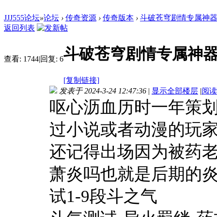
JJJ555论坛
»
论坛
›
传奇资源
›
传奇版本
›
斗破苍穹剧情专属神器
返回列表
斗破苍穹剧情专属神器
查看:
1744
|
回复:
6
[复制链接]
发表于 2024-3-24 12:47:36
|
显示全部楼层
|
阅读
呕心沥血历时一年策划
过小说或者动漫的玩
还记得出场因为被药
萧炎吗也就是后期的
试1-9段斗之气