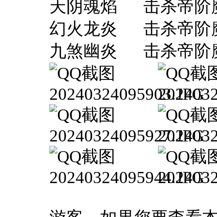
天阴魂焰 击杀帝阶
幻火龙炎 击杀帝阶
九煞幽炎 击杀帝阶魔