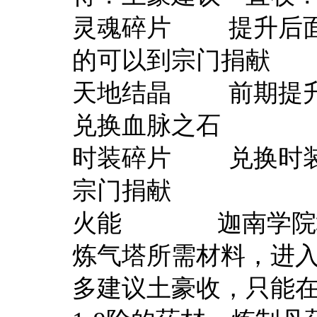
灵魂碎片 提升后面
的可以到宗门捐献
天地结晶 前期提升
兑换血脉之石
时装碎片 兑换时装
宗门捐献
火能 迦南学院地
炼气塔所需材料，进
多建议土豪收，只能