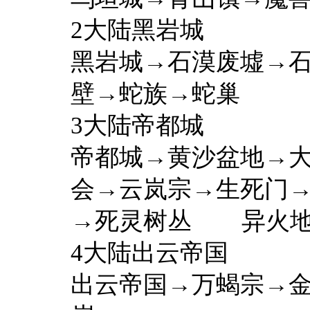
2大陆黑岩城
黑岩城→石漠废墟→
壁→蛇族→蛇巢 异
3大陆帝都城
帝都城→黄沙盆地→大
会→云岚宗→生死门
→死灵树丛 异火地图
4大陆出云帝国
出云帝国→万蝎宗→金