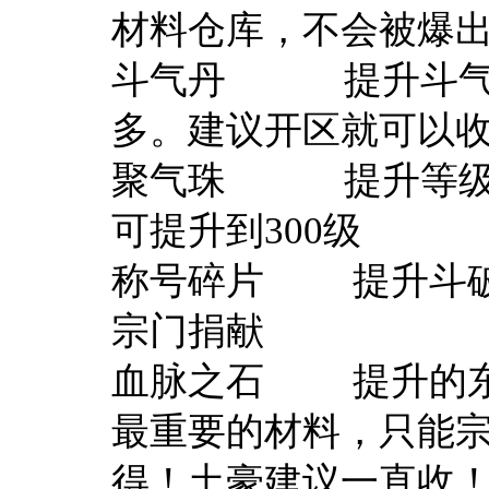
材料仓库，不会被爆
斗气丹 提升斗气
多。建议开区就可以
聚气珠 提升等级所
可提升到300级
称号碎片 提升斗破
宗门捐献
血脉之石 提升的东
最重要的材料，只能
得！土豪建议一直