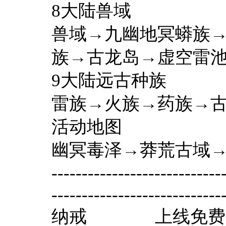
8大陆兽域
兽域→九幽地冥蟒族
族→古龙岛→虚空雷
9大陆远古种族
雷族→火族→药族→
活动地图
幽冥毒泽→莽荒古域
-------------------------
----------------------------
纳戒 上线免费赠