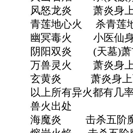
风怒龙炎 萧炎身上
青莲地心火 杀青莲地
幽冥毒火 小医仙身
阴阳双炎 (天墓)萧
万兽灵火 萧炎身上
玄黄炎 萧炎身上
以上所有异火都有几
兽火出处
海魔炎 击杀五阶魔