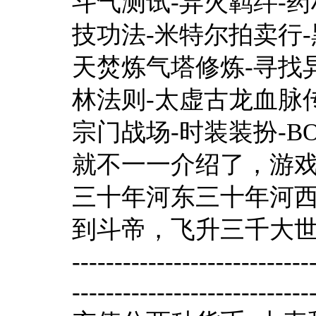
斗气测试-异火羁绊-药
技功法-米特尔拍卖行
天焚炼气塔修炼-寻找异
林法则-太虚古龙血脉
宗门战场-时装装扮-B
就不一一介绍了，游
三十年河东三十年河
到斗帝，飞升三千大
-------------------------
----------------------------