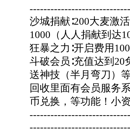
----------------------------
沙城捐献∶200大麦
1000（人人捐献到达
狂暴之力∶开启费用1
斗破会员∶充值达到20
送神技（半月弯刀）
回收里面有会员服务
币兑换，等功能！小资
-------------------------
----------------------------