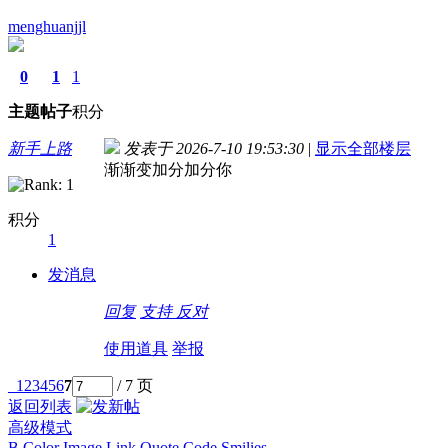
menghuanjjl
0
1
1
主题
帖子
积分
新手上路
发表于 2026-7-10 19:53:30
|
显示全部楼层
渐渐变加分加分你
积分
1
发消息
回复
支持
反对
使用道具
举报
1
2
3
4
5
6
7
/ 7 页
返回列表
高级模式
B
Color
Image
Link
Quote
Code
Smilies