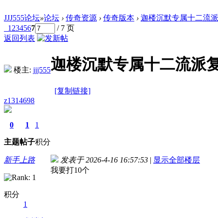
JJJ555论坛
»
论坛
›
传奇资源
›
传奇版本
›
迦楼沉默专属十二流派
1
2
3
4
5
6
7
/ 7 页
返回列表
迦楼沉默专属十二流派复
楼主:
jjj555
[复制链接]
z1314698
0
1
1
主题
帖子
积分
新手上路
发表于 2026-4-16 16:57:53
|
显示全部楼层
我要打10个
积分
1