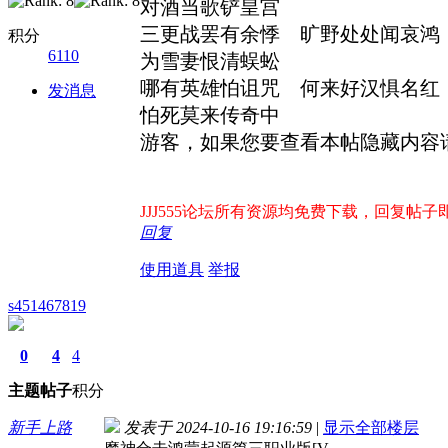
对酒当歌铲皇宫
三更战罢有余悸 旷野处处闻哀
积分
6110
为雪妻恨清蜈蚣
哪有英雄怕诅咒 何来好汉惧名
发消息
怕死莫来传奇中
游客，如果您要查看本帖隐藏内容
JJJ555论坛所有资源均免费下载，回复帖子即出
回复
使用道具
举报
s451467819
0
4
4
主题
帖子
积分
新手上路
发表于 2024-10-16 19:16:59
|
显示全部楼层