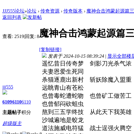
JJJ555论坛
»
论坛
›
传奇资源
›
传奇版本
›
魔神合击鸿蒙起源篇三
返回列表
魔神合击鸿蒙起源篇三
查看:
2519
|
回复:
8
[复制链接]
发表于 2024-10-15 08:39:24
|
显示全部楼
遥忆昔日传奇梦 剑影刀光杀气
夫妻恩爱生死同
杀猫逐鹿出新村 斩妖除魔入盟
jjj555
远眺青山有苍松
也曾毒蛇遭蛇吻 也曾矿工做苦
6109
6110
6110
也曾郁闷砍蛆虫
熬到三五学终技 从此天下我英
主题
帖子
积分
沙城遍地是蛟龙
超级版主
道法施威电符猛 战士逞强火腾