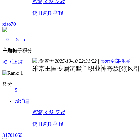
回复
支持
反对
使用道具
举报
xiao70
0
5
5
主题
帖子
积分
发表于 2025-10-10 22:31:22
|
显示全部楼层
新手上路
维京王国专属沉默单职业神奇版[翎风引擎
积分
5
发消息
回复
支持
反对
使用道具
举报
31701666