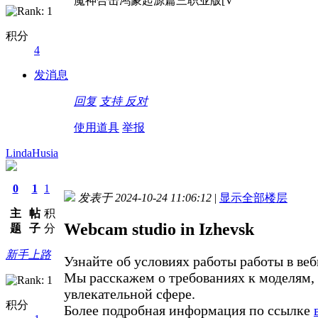
魔神合击鸿蒙起源篇三职业版[V
积分
4
发消息
回复
支持
反对
使用道具
举报
LindaHusia
0
1
1
发表于 2024-10-24 11:06:12
|
显示全部楼层
主
帖
积
Webcam studio in Izhevsk
题
子
分
新手上路
Узнайте об условиях работы работы в ве
Мы расскажем о требованиях к моделям, у
увлекательной сфере.
积分
Более подробная информация по ссылке