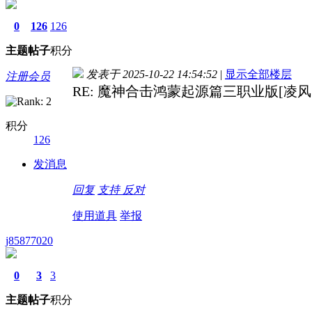
0
126
126
主题
帖子
积分
发表于 2025-10-22 14:54:52
|
显示全部楼层
注册会员
RE: 魔神合击鸿蒙起源篇三职业版[凌风引
积分
126
发消息
回复
支持
反对
使用道具
举报
j85877020
0
3
3
主题
帖子
积分