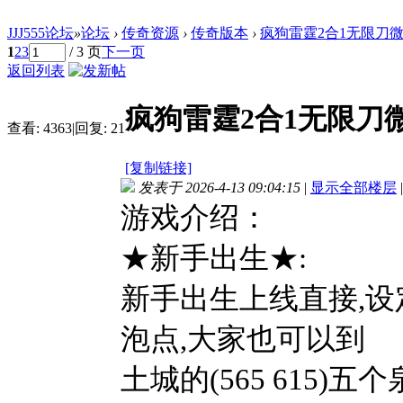
JJJ555论坛
»
论坛
›
传奇资源
›
传奇版本
›
疯狗雷霆2合1无限刀微
1
2
3
/ 3 页
下一页
返回列表
疯狗雷霆2合1无限刀微
查看:
4363
|
回复:
21
[复制链接]
发表于 2026-4-13 09:04:15
|
显示全部楼层
|
游戏介绍：
★新手出生★:
新手出生上线直接,
泡点,大家也可以到
土城的(565 615