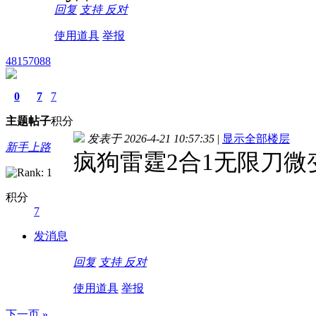
回复
支持
反对
使用道具
举报
48157088
0
7
7
主题
帖子
积分
发表于 2026-4-21 10:57:35
|
显示全部楼层
新手上路
疯狗雷霆2合1无限刀微
积分
7
发消息
回复
支持
反对
使用道具
举报
下一页 »