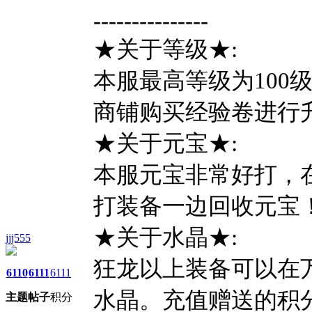
---------------
★关于等级★:
本服最高等级为100
商铺购买经验卷进行
★关于元宝★:
本服元宝非常好打，
打装备一边回收元宝
★关于水晶★:
jjj555
狂龙以上装备可以在
6110
6111
6111
水晶。充值赠送的积
主题
帖子
积分