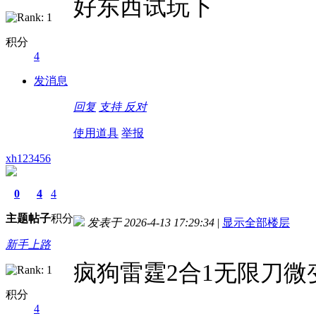
好东西试玩下
积分
4
发消息
回复
支持
反对
使用道具
举报
xh123456
0
4
4
主题
帖子
积分
发表于 2026-4-13 17:29:34
|
显示全部楼层
新手上路
疯狗雷霆2合1无限刀微
积分
4