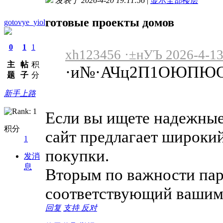
发表于 2026-4-20 19:11:56
|
显示全部楼层
готовые проекты домов
gotovye_yiol
0
1
1
xh123456 ·±нУЪ 2026-4-13
主
帖
积
·и№·АЧц2П1ОЮПЮО
题
子
分
新手上路
Если вы ищете надежны
积分
сайт предлагает широки
1
покупки.
发消
息
Вторым по важности пар
соответствующий вашим
回复
支持
反对