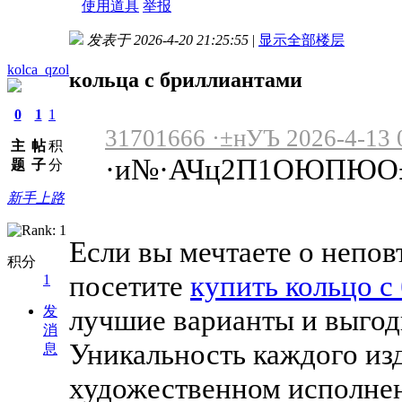
使用道具
举报
发表于 2026-4-20 21:25:55
|
显示全部楼层
kolca_qzol
кольца с бриллиантами
0
1
1
31701666 ·±нУЪ 2026-4-13 
主
帖
积
·и№·АЧц2П1ОЮПЮО±
题
子
分
新手上路
Если вы мечтаете о непо
积分
посетите
купить кольцо с
1
лучшие варианты и выгод
发
消
Уникальность каждого из
息
художественном исполне