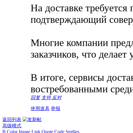
На доставке требуется 
подтверждающий совер
Многие компании предл
заказчиков, что делает
В итоге, сервисы доста
востребованными среди
回复
支持
反对
使用道具
举报
返回列表
高级模式
B
Color
Image
Link
Quote
Code
Smilies