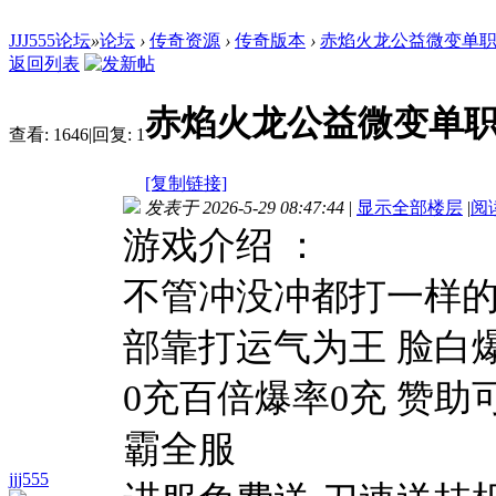
JJJ555论坛
»
论坛
›
传奇资源
›
传奇版本
›
赤焰火龙公益微变单职业
返回列表
赤焰火龙公益微变单职
查看:
1646
|
回复:
1
[复制链接]
发表于 2026-5-29 08:47:44
|
显示全部楼层
|
阅
游戏介绍 ：
不管冲没冲都打一样的
部靠打运气为王 脸白
0充百倍爆率0充 赞助
霸全服
jjj555