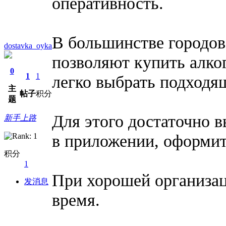
оперативность.
В большинстве городов
dostavka_oyka
позволяют купить алког
0
1
1
легко выбрать подходя
主
帖子
积分
题
Для этого достаточно в
新手上路
в приложении, оформит
积分
1
При хорошей организац
发消息
время.