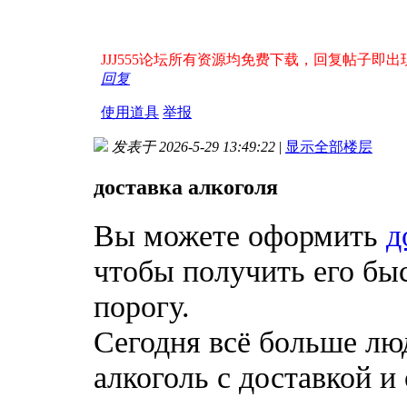
JJJ555论坛所有资源均免费下载，回复帖子即出现下
回复
使用道具
举报
发表于 2026-5-29 13:49:22
|
显示全部楼层
доставка алкоголя
Вы можете оформить
д
чтобы получить его бы
порогу.
Сегодня всё больше лю
алкоголь с доставкой и